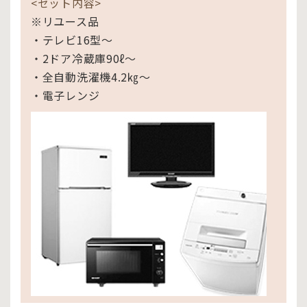
<セット内容>
※リユース品
・テレビ16型～
・2ドア冷蔵庫90ℓ～
・全自動洗濯機4.2㎏～
・電子レンジ